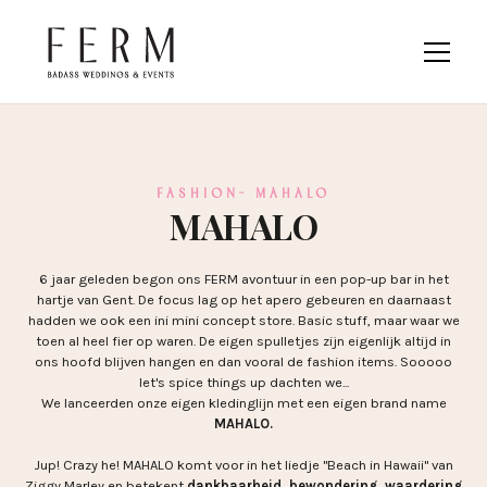
FASHION- MAHALO
MAHALO
6 jaar geleden begon ons FERM avontuur in een pop-up bar in het
hartje van Gent. De focus lag op het apero gebeuren en daarnaast
hadden we ook een ini mini concept store. Basic stuff, maar waar we
toen al heel fier op waren. De eigen spulletjes zijn eigenlijk altijd in
ons hoofd blijven hangen en dan vooral de fashion items. Sooooo
let's spice things up dachten we...
We lanceerden onze eigen kledinglijn met een eigen brand name
MAHALO.
Jup! Crazy he! MAHALO komt voor in het liedje "Beach in Hawaii" van
Ziggy Marley en betekent
dankbaarheid, bewondering, waardering